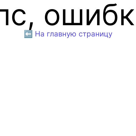
пс, ошибк
⬅️ На главную страницу