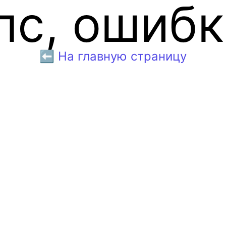
пс, ошибк
⬅️ На главную страницу