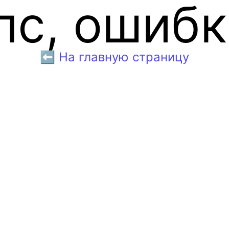
пс, ошибк
⬅️ На главную страницу