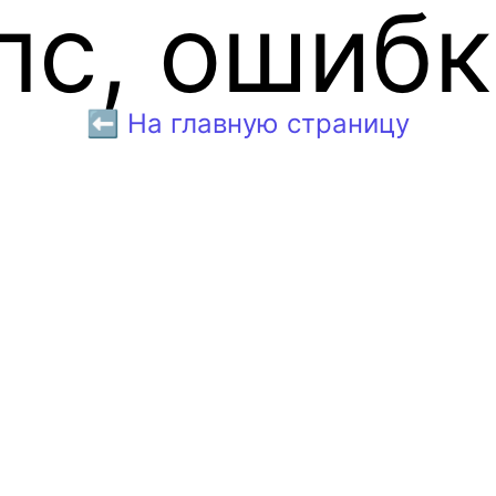
пс, ошибк
⬅️ На главную страницу