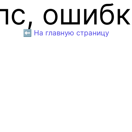
пс, ошибк
⬅️ На главную страницу