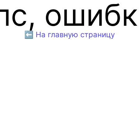
пс, ошибк
⬅️ На главную страницу