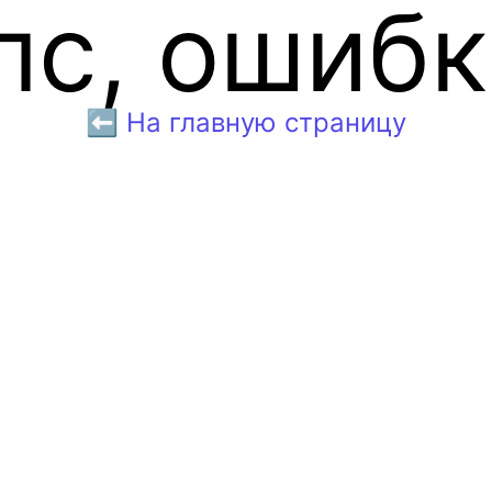
пс, ошибк
⬅️ На главную страницу