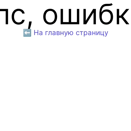
пс, ошибк
⬅️ На главную страницу