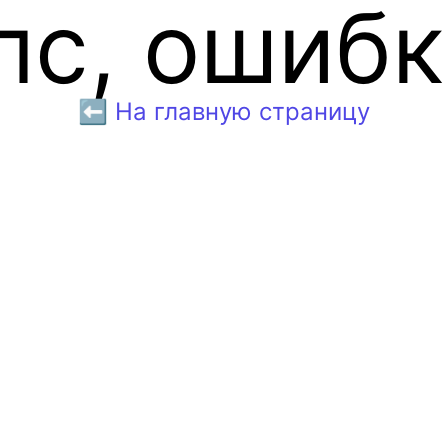
пс, ошибк
⬅️ На главную страницу