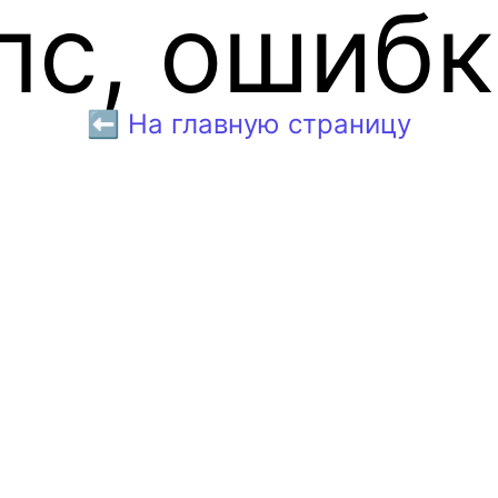
пс, ошибк
⬅️ На главную страницу