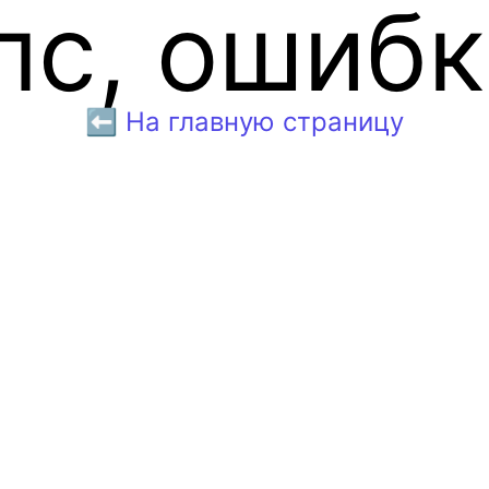
пс, ошибк
⬅️ На главную страницу