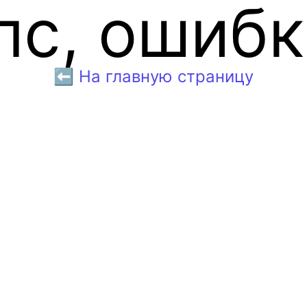
пс, ошибк
⬅️ На главную страницу