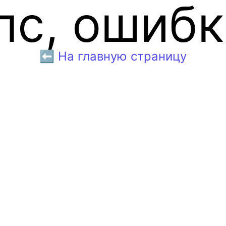
пс, ошибк
⬅️ На главную страницу