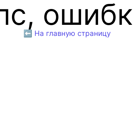
пс, ошибк
⬅️ На главную страницу