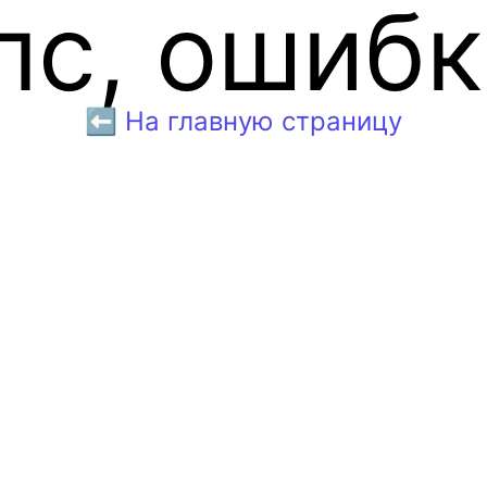
пс, ошибк
⬅️ На главную страницу