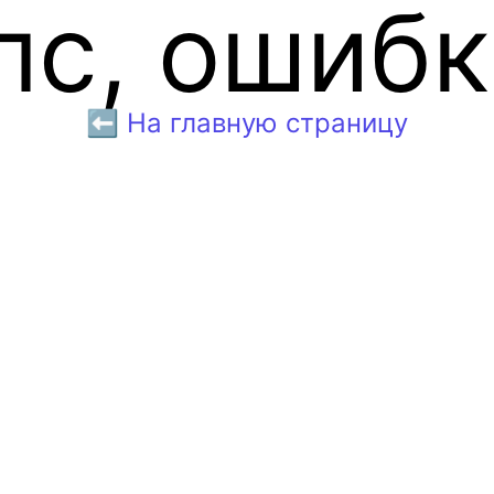
пс, ошибк
⬅️ На главную страницу