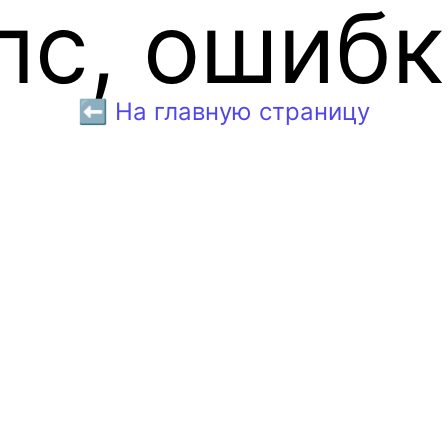
пс, ошибк
⬅️ На главную страницу