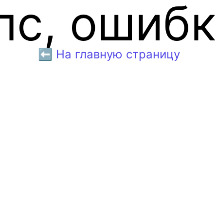
пс, ошибк
⬅️ На главную страницу