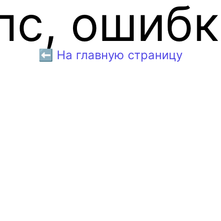
пс, ошибк
⬅️ На главную страницу