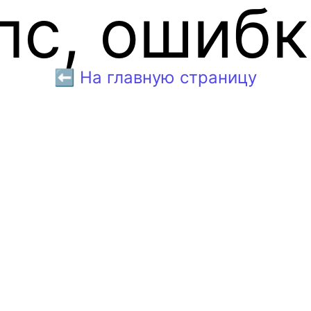
пс, ошибк
⬅️ На главную страницу