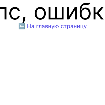
пс, ошибк
⬅️ На главную страницу