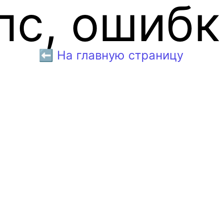
пс, ошибк
⬅️ На главную страницу