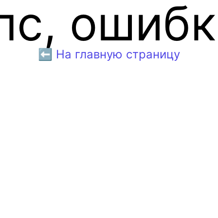
пс, ошибк
⬅️ На главную страницу