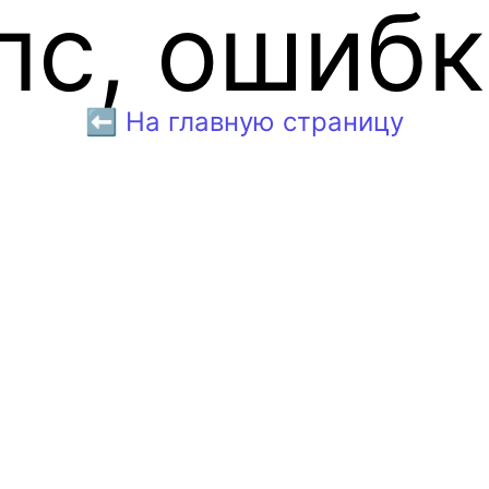
пс, ошибк
⬅️ На главную страницу