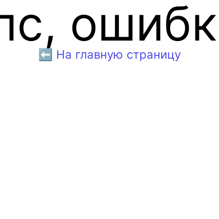
пс, ошибк
⬅️ На главную страницу