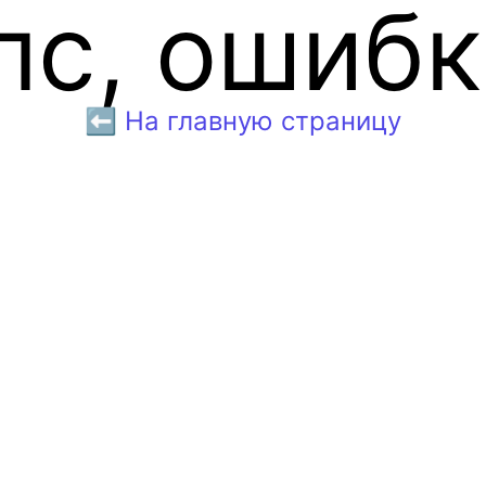
пс, ошибк
⬅️ На главную страницу