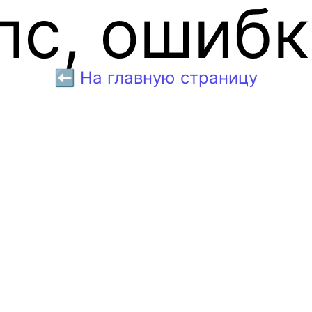
пс, ошибк
⬅️ На главную страницу