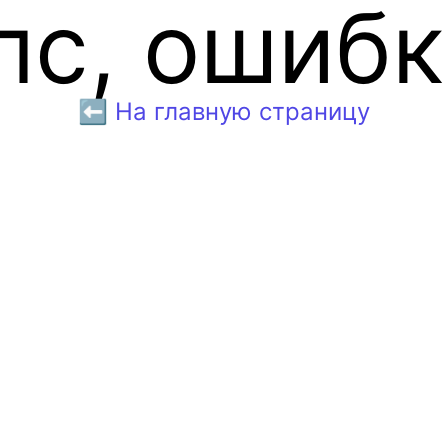
пс, ошибк
⬅️ На главную страницу