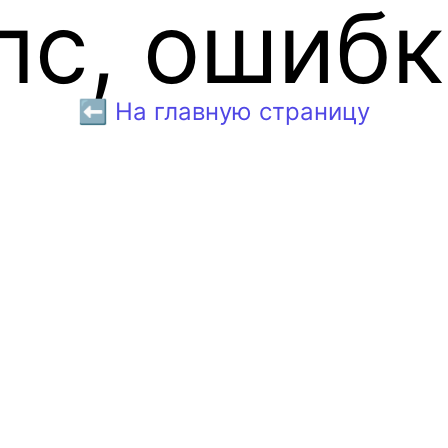
пс, ошибк
⬅️ На главную страницу