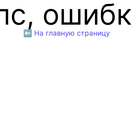
пс, ошибк
⬅️ На главную страницу