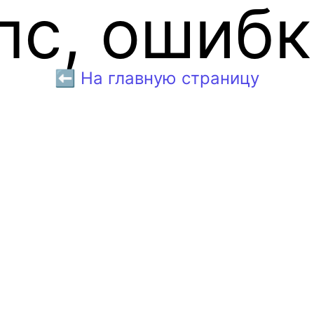
пс, ошибк
⬅️ На главную страницу