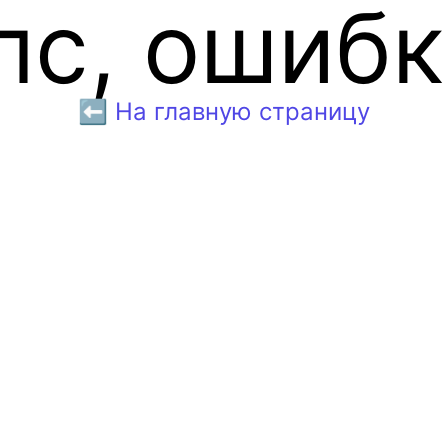
пс, ошибк
⬅️ На главную страницу