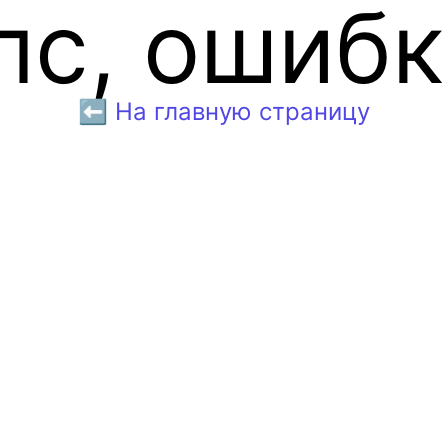
пс, ошибк
⬅️ На главную страницу