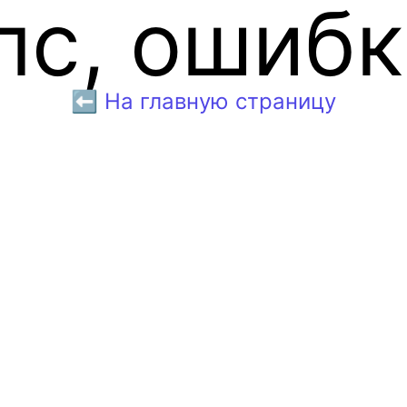
пс, ошибк
⬅️ На главную страницу