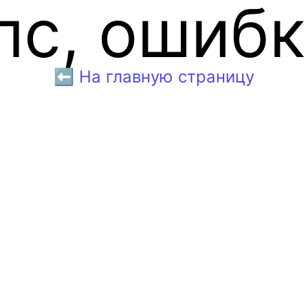
пс, ошибк
⬅️ На главную страницу