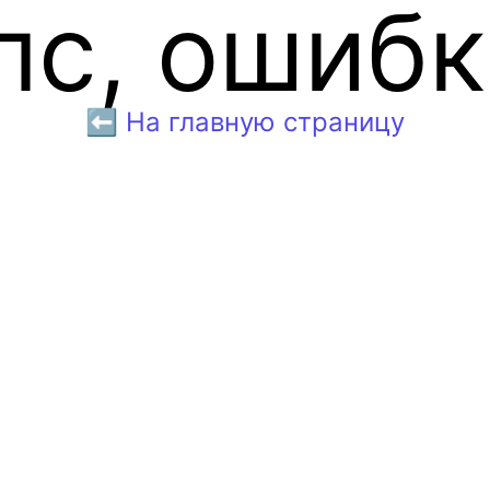
пс, ошибк
⬅️ На главную страницу