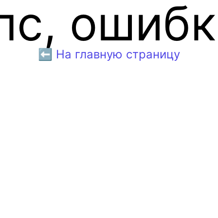
пс, ошибк
⬅️ На главную страницу