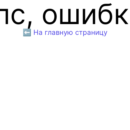
пс, ошибк
⬅️ На главную страницу