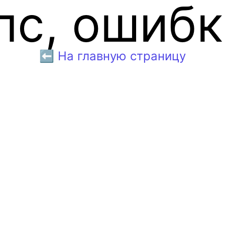
пс, ошибк
⬅️ На главную страницу