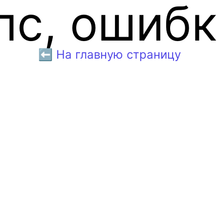
пс, ошибк
⬅️ На главную страницу