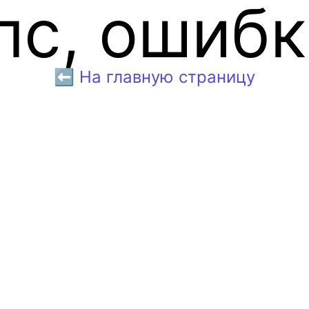
пс, ошибк
⬅️ На главную страницу