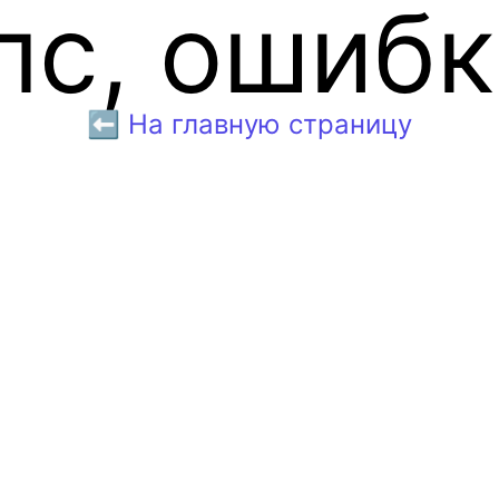
пс, ошибк
⬅️ На главную страницу