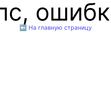
пс, ошибк
⬅️ На главную страницу