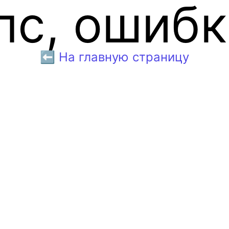
пс, ошибк
⬅️ На главную страницу