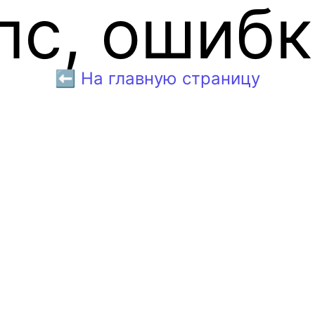
пс, ошибк
⬅️ На главную страницу