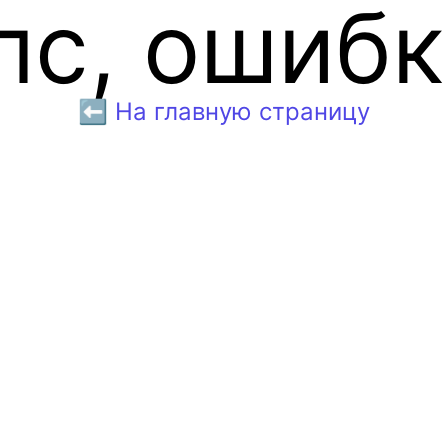
пс, ошибк
⬅️ На главную страницу