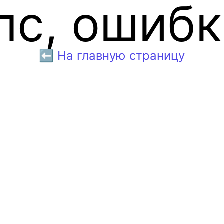
пс, ошибк
⬅️ На главную страницу